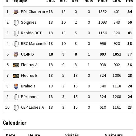
#
Equipe
Jou.
Vic.
Déf.
Nuls
Pour
Con.
Pts
1
PDL Charleroi A
18
18
0
0
1552
401
54
2
Soignies
18
16
2
0
1093
849
50
3
Rapido BCTL
18
13
5
0
1156
820
43
4
RBC Marcinelle
18
10
8
0
996
920
38
5
U14F B
18
9
8
1
993
1051
37
6
Fleurus A
18
9
8
1
938
902
36
7
Fleurus B
18
5
13
0
824
1096
28
8
Brainois
18
3
15
0
540
1118
24
8
Péronnes
18
3
15
0
824
1208
24
10
CEP Ladies A
18
3
15
0
610
1161
23
Calendrier
Date
Heure
Visités
Visiteurs