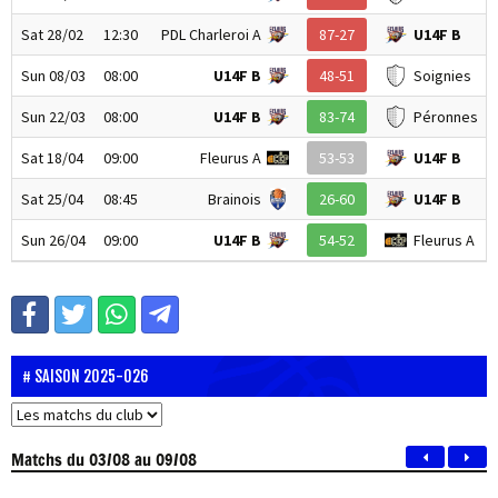
Sat 28/02
12:30
PDL Charleroi A
87-27
U14F B
Sun 08/03
08:00
U14F B
48-51
Soignies
Sun 22/03
08:00
U14F B
83-74
Péronnes
Sat 18/04
09:00
Fleurus A
53-53
U14F B
Sat 25/04
08:45
Brainois
26-60
U14F B
Sun 26/04
09:00
U14F B
54-52
Fleurus A
SAISON 2025-026
Matchs
du 03/08 au 09/08