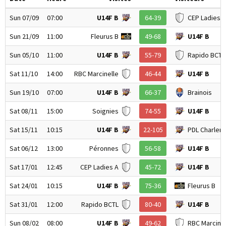
Sun 07/09
07:00
U14F B
64-39
CEP Ladies A
Sun 21/09
11:00
Fleurus B
49-68
U14F B
Sun 05/10
11:00
U14F B
55-79
Rapido BCTL
Sat 11/10
14:00
RBC Marcinelle
46-44
U14F B
Sun 19/10
07:00
U14F B
66-37
Brainois
Sat 08/11
15:00
Soignies
74-55
U14F B
Sat 15/11
10:15
U14F B
22-105
PDL Charlero
Sat 06/12
13:00
Péronnes
56-58
U14F B
Sat 17/01
12:45
CEP Ladies A
45-72
U14F B
Sat 24/01
10:15
U14F B
75-36
Fleurus B
Sat 31/01
12:00
Rapido BCTL
80-40
U14F B
Sun 08/02
08:00
U14F B
49-62
RBC Marcinel