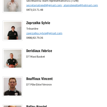
Secrétaire & Team représentative D1 (TDW)
secretariatrepdl@gmail.com ; alaindepotte@hotmail.com
0473/23.71.48
Zaprzalka Sylvie
Trésorière
zaprzalka.sylvie@gmail.com
0486/63.79.36
Deridiaux Fabrice
DT Maxi Basket
Bouffioux Vincent
DT Pôle Elite Féminin
Ballau Krystel