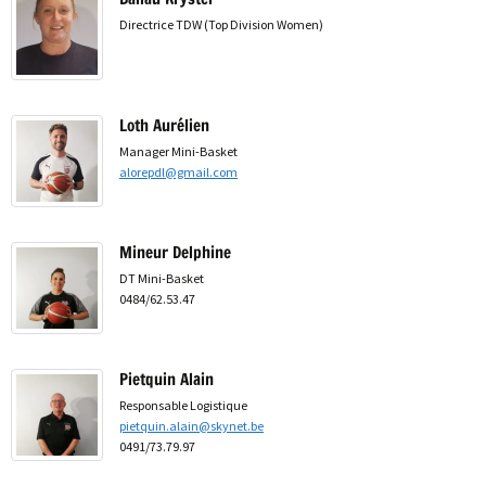
Directrice TDW (Top Division Women)
Loth Aurélien
Manager Mini-Basket
alorepdl@gmail.com
Mineur Delphine
DT Mini-Basket
0484/62.53.47
Pietquin Alain
Responsable Logistique
pietquin.alain@skynet.be
0491/73.79.97