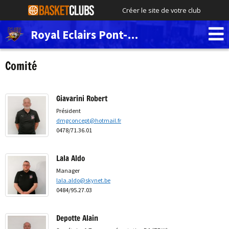
Créer le site de votre club
Royal Eclairs Pont-de-Loup
Comité
Giavarini Robert
Président
dmgconcept@hotmail.fr
0478/71.36.01
Lala Aldo
Manager
lala.aldo@skynet.be
0484/95.27.03
Depotte Alain