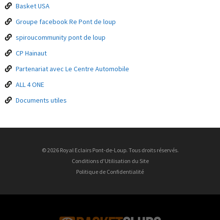
Basket USA
Groupe facebook Re Pont de loup
spiroucommunity pont de loup
CP Hainaut
Partenariat avec Le Centre Automobile
ALL 4 ONE
Documents utiles
© 2026 Royal Eclairs Pont-de-Loup. Tous droits réservés.
Conditions d'Utilisation du Site
Politique de Confidentialité